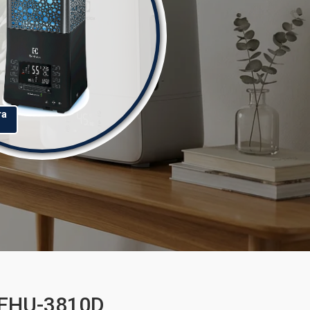
та
 EHU-3810D