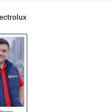
ctrolux
 Жвания