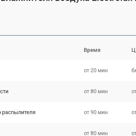
Время
Ц
от 20 мин
б
сти
от 80 мин
о
о распылителя
от 90 мин
о
от 80 мин
о