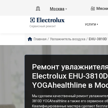
Мясни
Москва
▼
УСЛУГИ
Сервисный ремонт
Главная
/
Увлажнитель воздуха
/
EHU-3810D 
Ремонт увлажнителя
Electrolux EHU-3810D
YOGAhealthline в Мо
Мы сделаем качественный ремонт увлажнителя 
3810D YOGAhealthline а также его сервисное о
Квалифицированные мастера сделают беспла