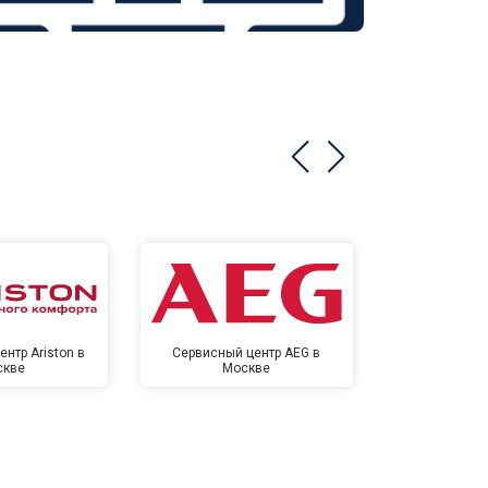
нтр Ariston в
Сервисный центр AEG в
Сервисный ц
скве
Москве
Мо