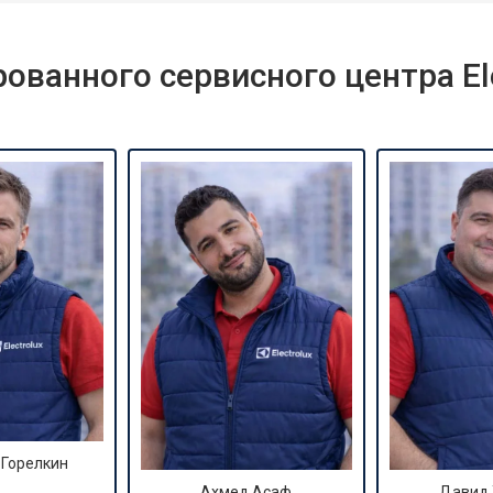
ванного сервисного центра Ele
 Горелкин
Ахмед Асаф
Давид