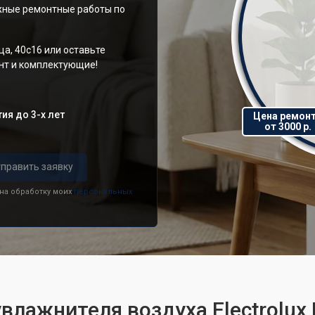
ужные ремонтные работы по
а, 40с16 или оставьте
онт и комплектующие!
ия до 3-х лет
Цена ремон
от 3000 р.
править заявку
 на обработку моих
персональных
увлажнителя воздуха Electrolux