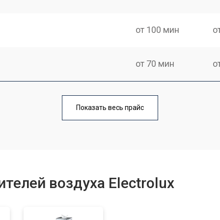
от 100 мин
о
от 70 мин
о
от 120 мин
о
Показать весь прайс
от 70 мин
о
от 100 мин
о
телей воздуха Electrolux
от 70 мин
о