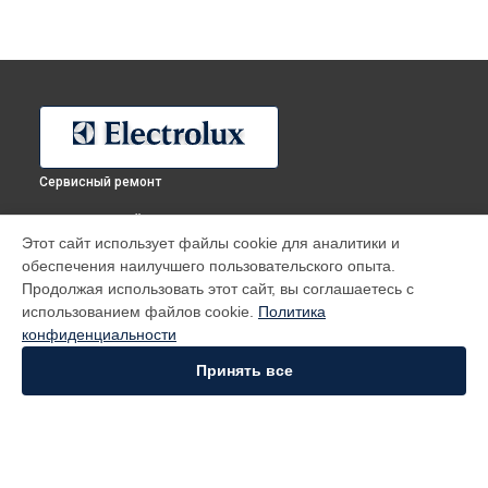
Сервисный ремонт
ВЫБЕРИ СВОЙ ГОРОД
Этот сайт использует файлы cookie для аналитики и
Ремонт стиральной машины EWW 51697 BWD Electrolux в
обеспечения наилучшего пользовательского опыта.
Москве
Продолжая использовать этот сайт, вы соглашаетесь с
Ремонт стиральной машины EWW 51697 BWD Electrolux в
использованием файлов cookie.
Политика
Санкт-Петербурге
конфиденциальности
Ремонт стиральной машины EWW 51697 BWD Electrolux в
Краснодаре
Принять все
Ремонт стиральной машины EWW 51697 BWD Electrolux в
Ростове-на-Дону
Ремонт стиральной машины EWW 51697 BWD Electrolux в
Нижнем Новгороде
Ремонт стиральной машины EWW 51697 BWD Electrolux в