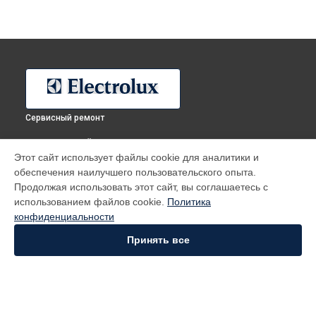
Сервисный ремонт
ВЫБЕРИ СВОЙ ГОРОД
Этот сайт использует файлы cookie для аналитики и
Ремонт стиральной машины EWT 135510 W Electrolux в
обеспечения наилучшего пользовательского опыта.
Москве
Продолжая использовать этот сайт, вы соглашаетесь с
Ремонт стиральной машины EWT 135510 W Electrolux в
использованием файлов cookie.
Политика
Санкт-Петербурге
конфиденциальности
Ремонт стиральной машины EWT 135510 W Electrolux в
Краснодаре
Принять все
Ремонт стиральной машины EWT 135510 W Electrolux в
Ростове-на-Дону
Ремонт стиральной машины EWT 135510 W Electrolux в
Нижнем Новгороде
Ремонт стиральной машины EWT 135510 W Electrolux в