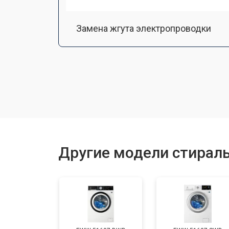
Замена жгута электропроводки
Замена шкива барабана
Замена мотора вентилятора сушки
Замена верхнего противовеса
Другие модели стираль
Замена пружин
Замена шторок барабана