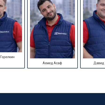
от 90 мин
о
от 70 мин
о
ры
от 70 мин
о
от 50 мин
о
 Горелкин
Ахмед Асаф
Давид
от 100 мин
о
от 60 мин
о
от 70 мин
о