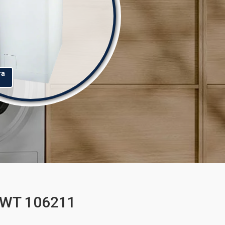
та
EWT 106211