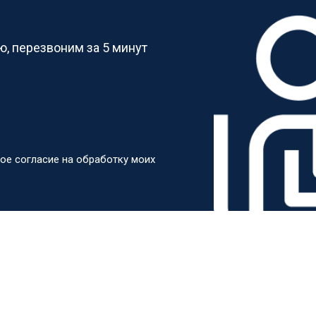
?
от 60 мин
о
, перезвоним за 5 минут
от 100 мин
о
от 50 мин
о
ое согласие на обработку моих
от 110 мин
о
от 50 мин
о
от 80 мин
о