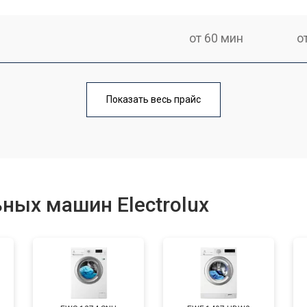
от 60 мин
о
от 100 мин
о
Показать весь прайс
от 70 мин
о
от 120 мин
о
ных машин Electrolux
от 80 мин
о
от 100 мин
о