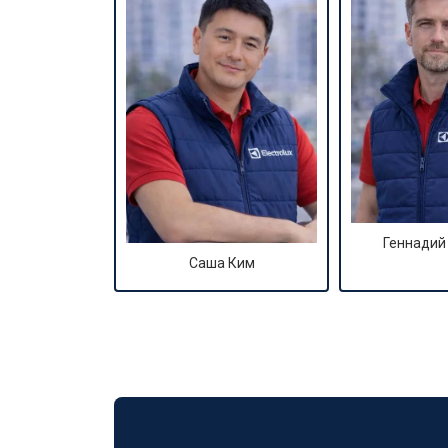
Замена подшипников
Замена мотора
Ремонт/замена датчика температу
Замена ТЭН
Геннадий
Саша Ким
Замена блока управления
Замена заливного клапана
Замена заливного шланга