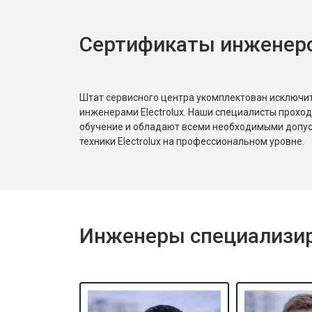
Сертификаты инженеров
Ремонт или замена патрубка
Ремонт платы управления (восстан
Штат сервисного центра укомплектован исключ
инженерами Electrolux. Наши специалисты прохо
обучение и обладают всеми необходимыми допу
Корпусный ремонт (замена резинок,
техники Electrolux на профессиональном уровне.
Замена крестовины
Инженеры специализиро
Замена щёток
Замена амортизаторов