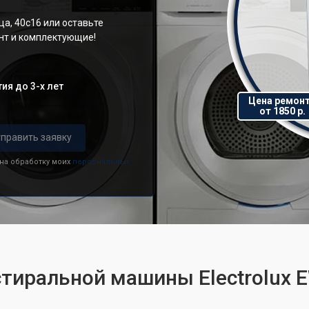
а, 40с16 или оставьте
онт и комплектующие!
ия до 3-х лет
Цена ремон
от 1850 р.
править заявку
 на обработку моих
персональных
стиральной машины Electrolux 