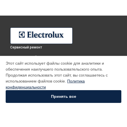
Сервисный ремонт
ВЫБЕРИ СВОЙ ГОРОД
Этот сайт использует файлы cookie для аналитики и
Ремонт посудомоечной машины ESL 98345 RO Electrolux в
обеспечения наилучшего пользовательского опыта.
Москве
Продолжая использовать этот сайт, вы соглашаетесь с
Ремонт посудомоечной машины ESL 98345 RO Electrolux в
использованием файлов cookie.
Политика
Санкт-Петербурге
конфиденциальности
Ремонт посудомоечной машины ESL 98345 RO Electrolux в
Краснодаре
Принять все
Ремонт посудомоечной машины ESL 98345 RO Electrolux в
Ростове-на-Дону
Ремонт посудомоечной машины ESL 98345 RO Electrolux в
Нижнем Новгороде
Ремонт посудомоечной машины ESL 98345 RO Electrolux в