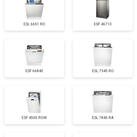
Замена нижнего уплотнителя
от 1000 ₽
Заказать
дверцы
Замена заливного шланга с
от 1100 ₽
Заказать
системой Аквастоп
ESL 6651 RO
ESF 46710
Замена заливного шланга
от 850 ₽
Заказать
Диагностика
бесплатно
Заказать
ESF 66840
ESL 7345 RO
ESF 4500 ROW
ESL 7845 RA