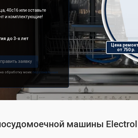
а, 40с16 или оставьте
онт и комплектующие!
ия до 3-х лет
Цена ремон
от 750 р.
править заявку
 на обработку моих
персональных
посудомоечной машины Electrol