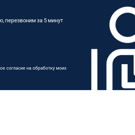
?
от 50 мин
о
, перезвоним за 5 минут
от 60 мин
о
от 40 мин
о
ое согласие на обработку моих
ркуляционного насоса
от 60 мин
о
о элемента
от 50 мин
о
от 60 мин
о