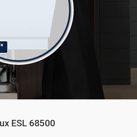
та
ux ESL 68500