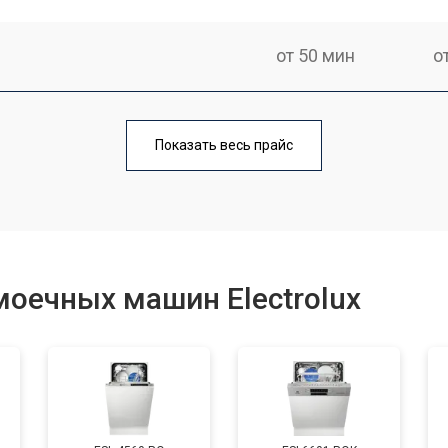
от 50 мин
о
от 100 мин
о
Показать весь прайс
от 40 мин
о
от 60 мин
о
оечных машин Electrolux
от 50 мин
о
от 60 мин
о