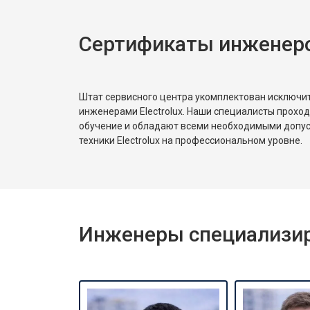
Сертификаты инженеров
Замена платы сенсорного управле
Замена водоприёмника
Штат сервисного центра укомплектован исключ
инженерами Electrolux. Наши специалисты прохо
обучение и обладают всеми необходимыми допу
Замена панели управления
техники Electrolux на профессиональном уровне.
Замена блока управления
Инженеры специализиро
Замена ТЭН
Ремонт/замена датчика температу