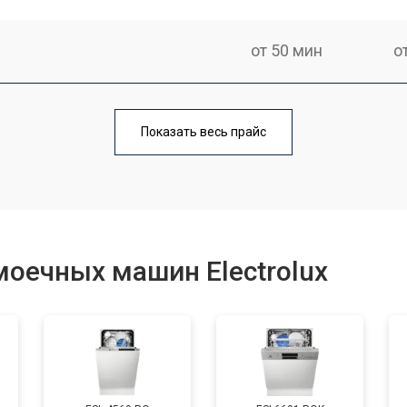
от 50 мин
о
от 100 мин
о
Показать весь прайс
от 40 мин
о
от 60 мин
о
оечных машин Electrolux
от 50 мин
о
от 60 мин
о