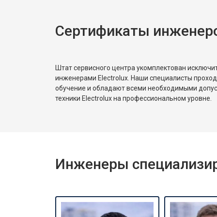
Сертификаты инженеров
Замена платы сенсорного управле
Замена водоприёмника
Штат сервисного центра укомплектован исключ
инженерами Electrolux. Наши специалисты прохо
обучение и обладают всеми необходимыми допу
Замена панели управления
техники Electrolux на профессиональном уровне.
Замена блока управления
Инженеры специализиро
Замена ТЭН
Ремонт/замена датчика температу