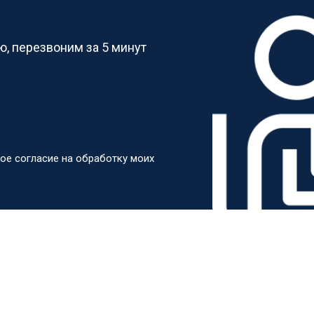
?
от 50 мин
о
, перезвоним за 5 минут
от 60 мин
о
от 40 мин
о
ое согласие на обработку моих
ркуляционного насоса
от 60 мин
о
о элемента
от 50 мин
о
от 60 мин
о