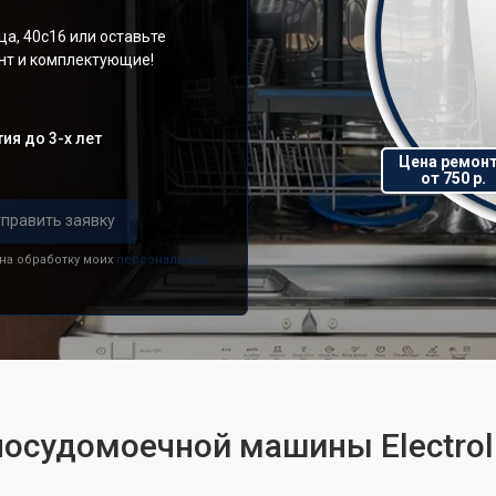
а, 40с16 или оставьте
онт и комплектующие!
ия до 3-х лет
Цена ремон
от 750 р.
править заявку
 на обработку моих
персональных
посудомоечной машины Electrol