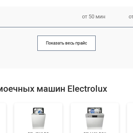
от 50 мин
о
от 100 мин
о
Показать весь прайс
от 40 мин
о
от 60 мин
о
оечных машин Electrolux
от 50 мин
о
от 60 мин
о