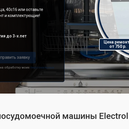
а, 40с16 или оставьте
онт и комплектующие!
ия до 3-х лет
Цена ремон
от 750 р.
править заявку
 на обработку моих
персональных
посудомоечной машины Electrolu