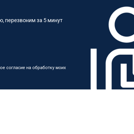
?
от 50 мин
о
, перезвоним за 5 минут
от 60 мин
о
от 40 мин
о
ое согласие на обработку моих
ркуляционного насоса
от 60 мин
о
о элемента
от 50 мин
о
от 60 мин
о