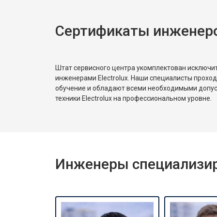
Сертификаты инженеров
Замена платы сенсорного управле
Замена водоприёмника
Штат сервисного центра укомплектован исключ
инженерами Electrolux. Наши специалисты прохо
обучение и обладают всеми необходимыми допу
Замена панели управления
техники Electrolux на профессиональном уровне.
Замена блока управления
Инженеры специализиро
Замена ТЭН
Ремонт/замена датчика температу