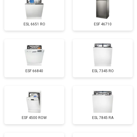
Замена нижнего уплотнителя
от 1000 ₽
Заказать
дверцы
Замена заливного шланга с
от 1100 ₽
Заказать
системой Аквастоп
ESL 6651 RO
ESF 46710
Замена заливного шланга
от 850 ₽
Заказать
Диагностика
бесплатно
Заказать
ESF 66840
ESL 7345 RO
ESF 4500 ROW
ESL 7845 RA