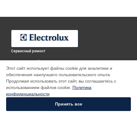
Сервисный ремонт
ВЫБЕРИ СВОЙ ГОРОД
Этот сайт использует файлы cookie для аналитики и
Ремонт посудомоечной машины ESF 9450 LOW Electrolux в
обеспечения наилучшего пользовательского опыта.
Москве
Продолжая использовать этот сайт, вы соглашаетесь с
Ремонт посудомоечной машины ESF 9450 LOW Electrolux в
использованием файлов cookie.
Политика
Санкт-Петербурге
конфиденциальности
Ремонт посудомоечной машины ESF 9450 LOW Electrolux в
Краснодаре
Принять все
Ремонт посудомоечной машины ESF 9450 LOW Electrolux в
Ростове-на-Дону
Ремонт посудомоечной машины ESF 9450 LOW Electrolux в
Нижнем Новгороде
Ремонт посудомоечной машины ESF 9450 LOW Electrolux в