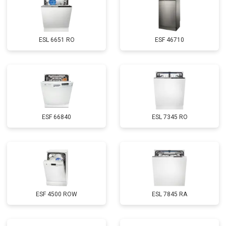
Замена нижнего уплотнителя
от 1000 ₽
Заказать
дверцы
Замена заливного шланга с
от 1100 ₽
Заказать
системой Аквастоп
ESL 6651 RO
ESF 46710
Замена заливного шланга
от 850 ₽
Заказать
Диагностика
бесплатно
Заказать
ESF 66840
ESL 7345 RO
ESF 4500 ROW
ESL 7845 RA