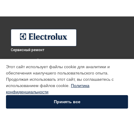
Сервисный ремонт
ВЫБЕРИ СВОЙ ГОРОД
Этот сайт использует файлы cookie для аналитики и
Ремонт посудомоечной машины ESF 4600 ROW Electrolux в
обеспечения наилучшего пользовательского опыта.
Москве
Продолжая использовать этот сайт, вы соглашаетесь с
Ремонт посудомоечной машины ESF 4600 ROW Electrolux в
использованием файлов cookie.
Политика
Санкт-Петербурге
конфиденциальности
Ремонт посудомоечной машины ESF 4600 ROW Electrolux в
Краснодаре
Принять все
Ремонт посудомоечной машины ESF 4600 ROW Electrolux в
Ростове-на-Дону
Ремонт посудомоечной машины ESF 4600 ROW Electrolux в
Нижнем Новгороде
Ремонт посудомоечной машины ESF 4600 ROW Electrolux в