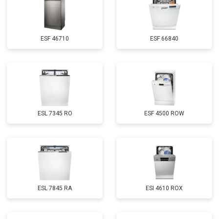
Замена нижнего уплотнителя
от 1000 ₽
Заказать
дверцы
Замена заливного шланга с
от 1100 ₽
Заказать
системой Аквастоп
ESF 46710
ESF 66840
Замена заливного шланга
от 850 ₽
Заказать
Диагностика
бесплатно
Заказать
ESL 7345 RO
ESF 4500 ROW
ESL 7845 RA
ESI 4610 ROX