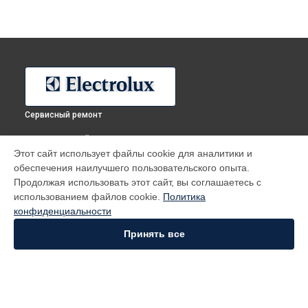
Сервисный ремонт
ВЫБЕРИ СВОЙ ГОРОД
Этот сайт использует файлы cookie для аналитики и
Ремонт посудомоечной машины ESF 2450 S Electrolux в
обеспечения наилучшего пользовательского опыта.
Москве
Продолжая использовать этот сайт, вы соглашаетесь с
Ремонт посудомоечной машины ESF 2450 S Electrolux в
использованием файлов cookie.
Политика
Санкт-Петербурге
конфиденциальности
Ремонт посудомоечной машины ESF 2450 S Electrolux в
Краснодаре
Принять все
Ремонт посудомоечной машины ESF 2450 S Electrolux в
Ростове-на-Дону
Ремонт посудомоечной машины ESF 2450 S Electrolux в
Нижнем Новгороде
Ремонт посудомоечной машины ESF 2450 S Electrolux в