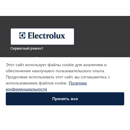
Сервисный ремонт
ВЫБЕРИ СВОЙ ГОРОД
Этот сайт использует файлы cookie для аналитики и
Ремонт микроволновой печи EMT 25207 OB Electrolux в
обеспечения наилучшего пользовательского опыта.
Москве
Продолжая использовать этот сайт, вы соглашаетесь с
Ремонт микроволновой печи EMT 25207 OB Electrolux в
использованием файлов cookie.
Политика
Санкт-Петербурге
конфиденциальности
Ремонт микроволновой печи EMT 25207 OB Electrolux в
Краснодаре
Принять все
Ремонт микроволновой печи EMT 25207 OB Electrolux в
Ростове-на-Дону
Ремонт микроволновой печи EMT 25207 OB Electrolux в
Нижнем Новгороде
Ремонт микроволновой печи EMT 25207 OB Electrolux в