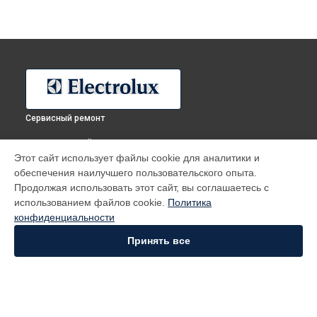
Сервисный ремонт
ВЫБЕРИ СВОЙ ГОРОД
Этот сайт использует файлы cookie для аналитики и
Ремонт микроволновой печи EMS 20402 S Electrolux в
обеспечения наилучшего пользовательского опыта.
Москве
Продолжая использовать этот сайт, вы соглашаетесь с
Ремонт микроволновой печи EMS 20402 S Electrolux в
использованием файлов cookie.
Политика
Санкт-Петербурге
конфиденциальности
Ремонт микроволновой печи EMS 20402 S Electrolux в
Краснодаре
Принять все
Ремонт микроволновой печи EMS 20402 S Electrolux в
Ростове-на-Дону
Ремонт микроволновой печи EMS 20402 S Electrolux в
Нижнем Новгороде
Ремонт микроволновой печи EMS 20402 S Electrolux в