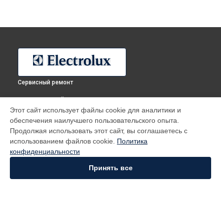
Сервисный ремонт
ВЫБЕРИ СВОЙ ГОРОД
Этот сайт использует файлы cookie для аналитики и
Ремонт микроволновой печи EMC 3085 S Electrolux в
обеспечения наилучшего пользовательского опыта.
Москве
Продолжая использовать этот сайт, вы соглашаетесь с
Ремонт микроволновой печи EMC 3085 S Electrolux в
Санкт-
использованием файлов cookie.
Политика
Петербурге
конфиденциальности
Ремонт микроволновой печи EMC 3085 S Electrolux в
Краснодаре
Принять все
Ремонт микроволновой печи EMC 3085 S Electrolux в
Ростове-на-Дону
Ремонт микроволновой печи EMC 3085 S Electrolux в
Нижнем Новгороде
Ремонт микроволновой печи EMC 3085 S Electrolux в