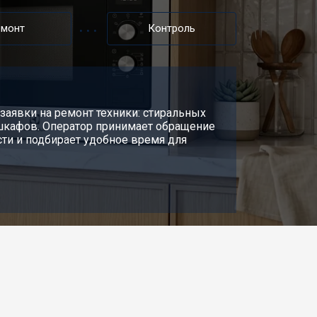
т 3000 ₽
Заказать
емонт
Контроль
т 2500 ₽
Заказать
т 3500 ₽
заявки на ремонт техники: стиральных
Заказать
шкафов. Оператор принимает обращение
сти и подбирает удобное время для
т 4500 ₽
Заказать
т 2400 ₽
Заказать