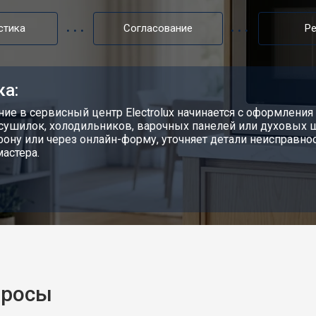
ectrolux
от 60 мин
о
стика
Согласование
Р
 Electrolux
от 80 мин
о
ка:
от 70 мин
о
ие в сервисный центр Electrolux начинается с оформления 
сушилок, холодильников, варочных панелей или духовых 
фону или через онлайн-форму, уточняет детали неисправно
мастера.
овление)
от 120 мин
о
от 50 мин
о
просы