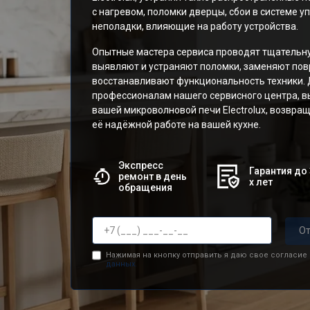
с нагревом, поломки дверцы, сбои в системе у
неполадки, влияющие на работу устройства.
Опытные мастера сервиса проводят тщательну
выявляют и устраняют поломки, заменяют по
восстанавливают функциональность техники.
профессионалам нашего сервисного центра, в
вашей микроволновой печи Electrolux, возвра
её надёжной работе на вашей кухне.
Экспресс
Гарантия до 
ремонт в день
х лет
обращения
От
Нажимая на кнопку отправить я даю свое согласие
данных.