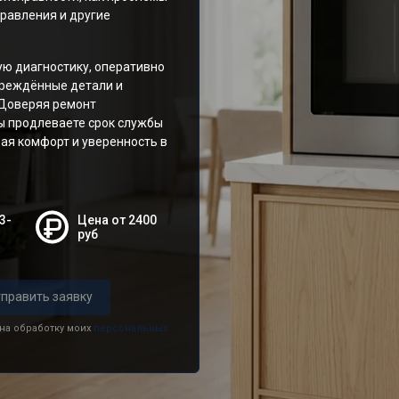
правления и другие
ю диагностику, оперативно
вреждённые детали и
 Доверяя ремонт
ы продлеваете срок службы
щая комфорт и уверенность в
3-
Цена от 2400
руб
править заявку
 на обработку моих
персональных