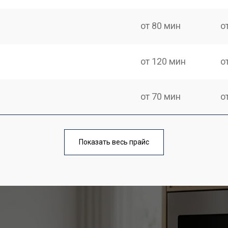
от 80 мин
о
от 120 мин
о
от 70 мин
о
ри
от 100 мин
о
Показать весь прайс
от 70 мин
о
от 90 мин
о