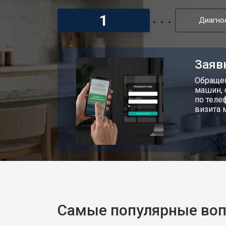
Замена ТЭН микроволновой печи El
1
Диагно
Замена таймера микроволновой печи
Заяв
Замена конденсатора
Обращен
машин, 
по теле
визита 
Ремонт платы управления (восстан
Замена лампочки
Самые популярные во