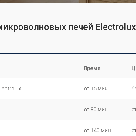
микроволновых печей Electrolux
Время
Ц
ectrolux
от 15 мин
б
от 80 мин
о
от 140 мин
о