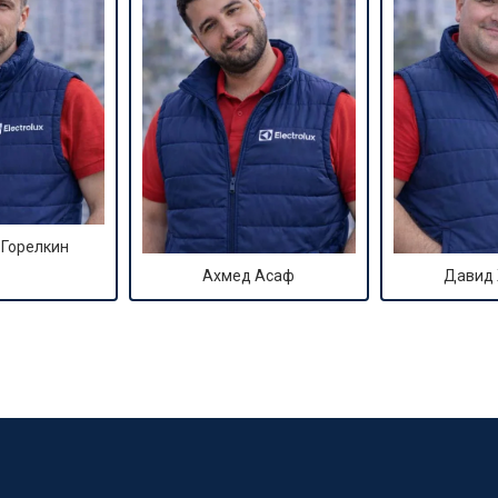
 Горелкин
Ахмед Асаф
Давид
?