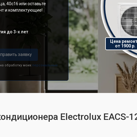
а, 40с16 или оставьте
онт и комплектующие!
ия до 3-х лет
Цена ремон
от 1900 р.
править заявку
 на обработку моих
персональных
кондиционера Electrolux EACS-