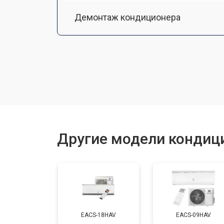
Демонтаж кондиционера
Заправка фреоном
Другие модели кондици
EACS-18HAV
EACS-09HAV