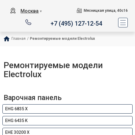
Москва
Мясницкая улица, 40с16
▼
+7 (495) 127-12-54
Главная
/
Ремонтируемые модели Electrolux
Ремонтируемые модели
Electrolux
Варочная панель
EHG 6835 X
EHG 6435 K
EHE 30200 X