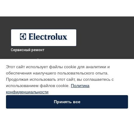
Сервисный ремонт
ВЫБЕРИ СВОЙ ГОРОД
Этот сайт использует файлы cookie для аналитики и
Ремонт холодильника ERN92201AW Electrolux в
Москве
обеспечения наилучшего пользовательского опыта.
Ремонт холодильника ERN92201AW Electrolux в
Санкт-
Продолжая использовать этот сайт, вы соглашаетесь с
Петербурге
использованием файлов cookie.
Политика
Ремонт холодильника ERN92201AW Electrolux в
конфиденциальности
Краснодаре
Принять все
Ремонт холодильника ERN92201AW Electrolux в
Ростове-на-
Дону
Ремонт холодильника ERN92201AW Electrolux в
Нижнем
Новгороде
Ремонт холодильника ERN92201AW Electrolux в
Новосибирске