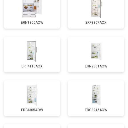
ERN1300AOW
ERF3307AOX
ERF4116AOX
ERN2301AOW
ERF3305AOW
ERC3215AOW