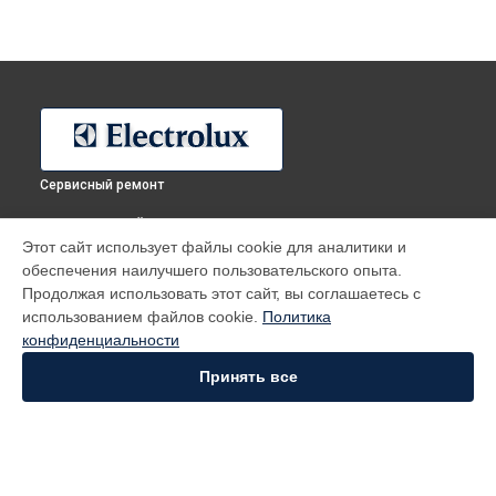
Сервисный ремонт
ВЫБЕРИ СВОЙ ГОРОД
Этот сайт использует файлы cookie для аналитики и
Ремонт холодильника ERN2001FOW Electrolux в
Москве
обеспечения наилучшего пользовательского опыта.
Ремонт холодильника ERN2001FOW Electrolux в
Санкт-
Продолжая использовать этот сайт, вы соглашаетесь с
Петербурге
использованием файлов cookie.
Политика
Ремонт холодильника ERN2001FOW Electrolux в
конфиденциальности
Краснодаре
Принять все
Ремонт холодильника ERN2001FOW Electrolux в
Ростове-на-
Дону
Ремонт холодильника ERN2001FOW Electrolux в
Нижнем
Новгороде
Ремонт холодильника ERN2001FOW Electrolux в
Новосибирске