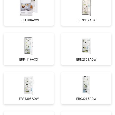
ERN1300AOW
ERF3307AOX
ERF4116AOX
ERN2301AOW
ERF3305AOW
ERC3215AOW