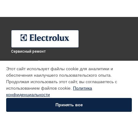
Сервисный ремонт
ВЫБЕРИ СВОЙ ГОРОД
Этот сайт использует файлы cookie для аналитики и
Ремонт холодильника ERF2504AOW Electrolux в
Москве
обеспечения наилучшего пользовательского опыта.
Ремонт холодильника ERF2504AOW Electrolux в
Санкт-
Продолжая использовать этот сайт, вы соглашаетесь с
Петербурге
использованием файлов cookie.
Политика
Ремонт холодильника ERF2504AOW Electrolux в
конфиденциальности
Краснодаре
Принять все
Ремонт холодильника ERF2504AOW Electrolux в
Ростове-на-
Дону
Ремонт холодильника ERF2504AOW Electrolux в
Нижнем
Новгороде
Ремонт холодильника ERF2504AOW Electrolux в
Новосибирске