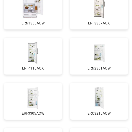
ERN1300AOW
ERF3307AOX
ERF4116AOX
ERN2301AOW
ERF3305AOW
ERC3215AOW