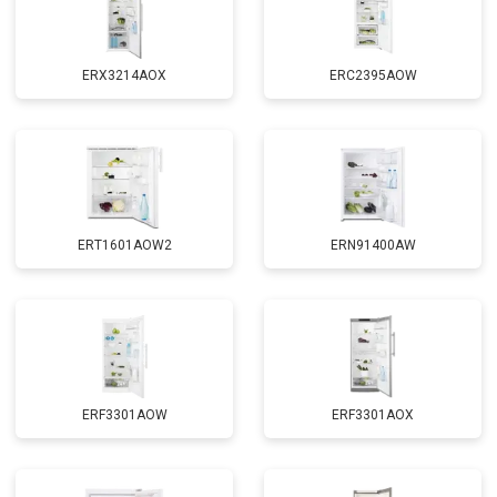
ERX3214AOX
ERC2395AOW
ERT1601AOW2
ERN91400AW
ERF3301AOW
ERF3301AOX