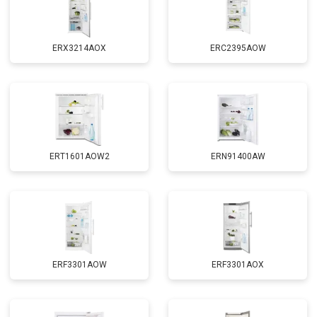
ERX3214AOX
ERC2395AOW
ERT1601AOW2
ERN91400AW
ERF3301AOW
ERF3301AOX