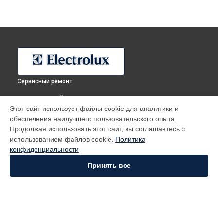
Сервисный ремонт
ВЫБЕРИ СВОЙ ГОРОД
Этот сайт использует файлы cookie для аналитики и
Ремонт холодильника EJ2301AOW Electrolux в
Москве
обеспечения наилучшего пользовательского опыта.
Ремонт холодильника EJ2301AOW Electrolux в
Санкт-
Продолжая использовать этот сайт, вы соглашаетесь с
Петербурге
использованием файлов cookie.
Политика
Ремонт холодильника EJ2301AOW Electrolux в
Краснодаре
конфиденциальности
Ремонт холодильника EJ2301AOW Electrolux в
Ростове-на-
Принять все
Дону
Ремонт холодильника EJ2301AOW Electrolux в
Нижнем
Новгороде
Ремонт холодильника EJ2301AOW Electrolux в
Новосибирске
Ремонт холодильника EJ2301AOW Electrolux в
Челябинске