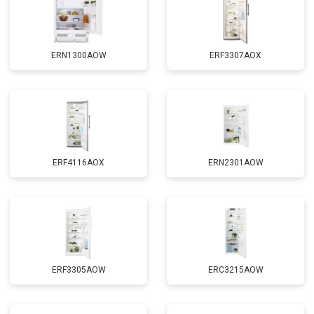
ERN1300AOW
ERF3307AOX
ERF4116AOX
ERN2301AOW
ERF3305AOW
ERC3215AOW