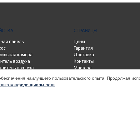
ЙСТВА
СТРАНИЦЫ
ная панель
Цены
сос
Гарантия
зильная камера
Доставка
итель воздуха
Контакты
нитель воздуха
Мастера
трокамин
Карта сайта
обеспечения наилучшего пользовательского опыта. Продолжая испол
дильник
тика конфиденциальности
альная машина
домоечная машина
нагреватель
генератор
оволновая печь
ная плита
машина
иционер
м обслуживании устройств Electrolux. Хотя мы и не представляем офици