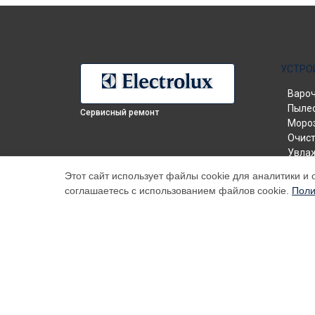
УСТРО
Вароч
Пыле
Сервисный ремонт
Моро
Очист
Увлаж
Элек
Этот сайт использует файлы cookie для аналитики и 
Холо
соглашаетесь с использованием файлов cookie.
Поли
Стир
Посу
Водо
Паро
Микр
Кухон
Кофе
Конд
Наш центр специализируется на ремонте и техническо