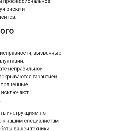
ем профессиональное
уя риски и
иентов.
ного
еисправности, вызванные
луатации.
ате неправильной
 покрываются гарантией.
выполненные
е исключают
.
ть инструкциям по
ю к нашим специалистам
боты вашей техники.