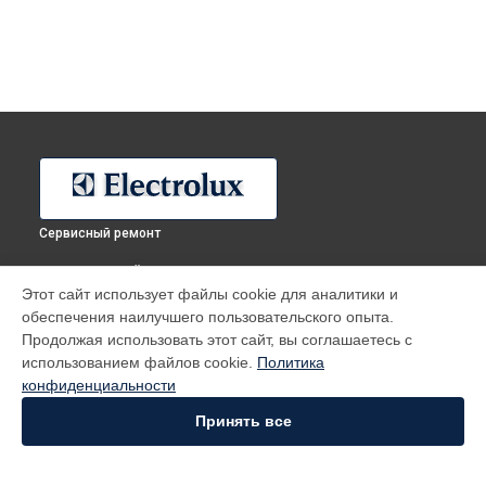
Сервисный ремонт
ВЫБЕРИ СВОЙ ГОРОД
Этот сайт использует файлы cookie для аналитики и
Ремонт электрокамина Crystal 30 Electrolux в
Москве
обеспечения наилучшего пользовательского опыта.
Ремонт электрокамина Crystal 30 Electrolux в
Санкт-
Продолжая использовать этот сайт, вы соглашаетесь с
Петербурге
использованием файлов cookie.
Политика
Ремонт электрокамина Crystal 30 Electrolux в
Краснодаре
конфиденциальности
Ремонт электрокамина Crystal 30 Electrolux в
Ростове-на-
Принять все
Дону
Ремонт электрокамина Crystal 30 Electrolux в
Нижнем
Новгороде