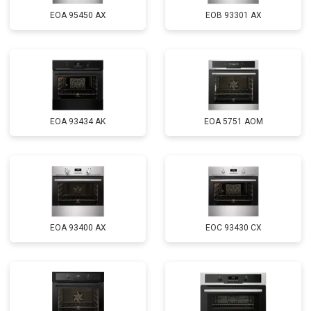
EOA 95450 AX
EOB 93301 AX
EOA 93434 AK
EOA 5751 AOM
EOA 93400 AX
EOC 93430 CX