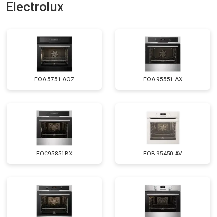
Electrolux
EOA 5751 AOZ
EOA 95551 AX
EOC95851BX
EOB 95450 AV