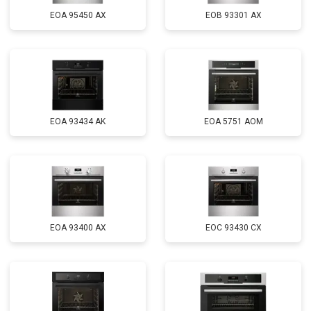
EOA 95450 AX
EOB 93301 AX
EOA 93434 AK
EOA 5751 AOM
EOA 93400 AX
EOC 93430 CX