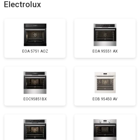
Electrolux
EOA 5751 AOZ
EOA 95551 AX
EOC95851BX
EOB 95450 AV