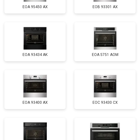
EOA 95450 AX
EOB 93301 AX
EOA 93434 AK
EOA 5751 AOM
EOA 93400 AX
EOC 93430 CX