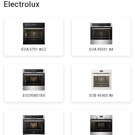
Electrolux
EOA 5751 AOZ
EOA 95551 AX
EOC95851BX
EOB 95450 AV