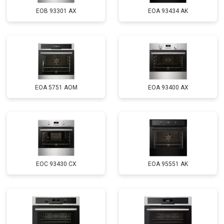
EOB 93301 AX
EOA 93434 AK
EOA 5751 AOM
EOA 93400 AX
EOC 93430 CX
EOA 95551 AK