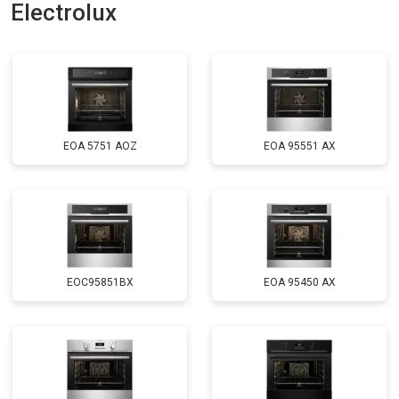
Electrolux
EOA 5751 AOZ
EOA 95551 AX
EOC95851BX
EOA 95450 AX