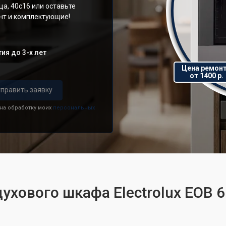
а, 40с16 или оставьте
онт и комплектующие!
ия до 3-х лет
Цена ремон
от 1400 р.
править заявку
 на обработку моих
персональных
ухового шкафа Electrolux EOB 