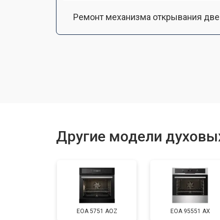
Ремонт механизма открывания две
Замена ТЭН
Замена таймера
Замена шнура питания
Другие модели духовых
Замена термодатчика
Замена панели управления
EOA 5751 AOZ
EOA 95551 AX