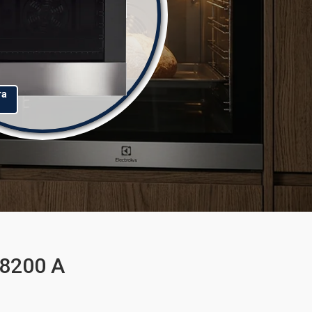
та
68200 A