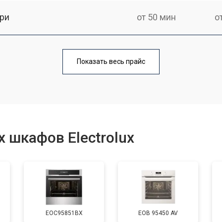
ри
от 50 мин
о
от 90 мин
о
Показать весь прайс
от 60 мин
о
от 80 мин
о
 шкафов Electrolux
от 50 мин
о
от 120 мин
о
EOC95851BX
EOB 95450 AV