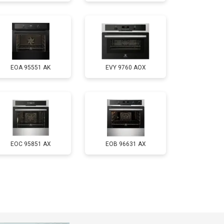
EOA 95551 AK
EVY 9760 AOX
EOC 95851 AX
EOB 96631 AX