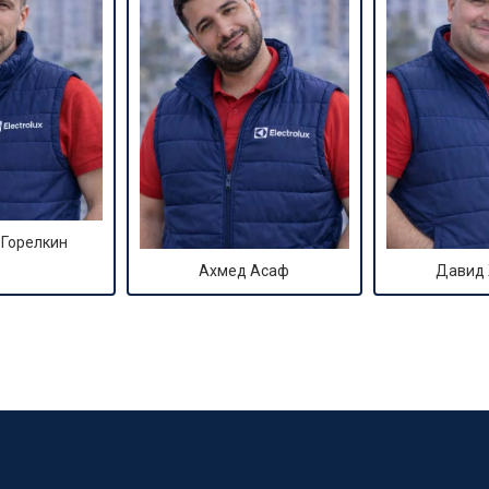
 Горелкин
Ахмед Асаф
Давид
?