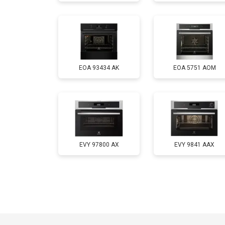
EOA 93434 AK
EOA 5751 AOM
EVY 97800 AX
EVY 9841 AAX