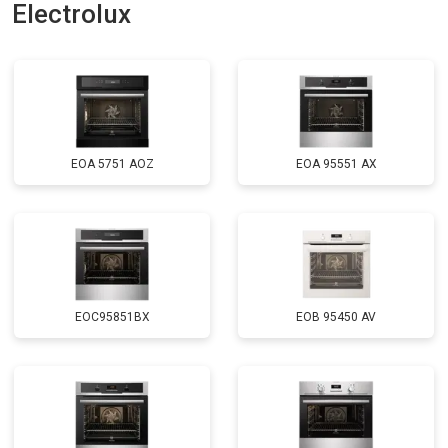
Electrolux
EOA 5751 AOZ
EOA 95551 AX
EOC95851BX
EOB 95450 AV