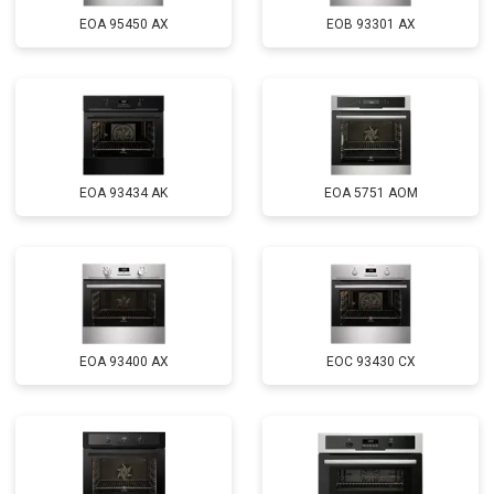
EOA 95450 AX
EOB 93301 AX
EOA 93434 AK
EOA 5751 AOM
EOA 93400 AX
EOC 93430 CX