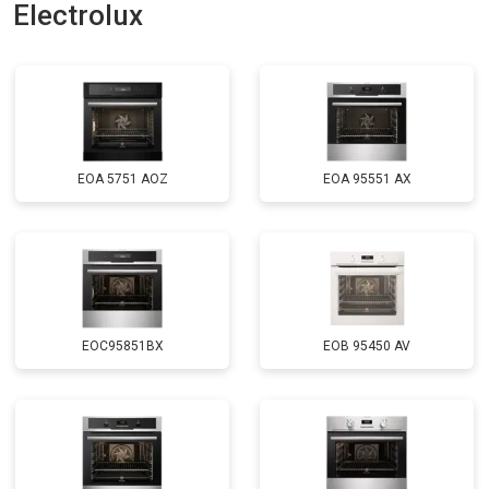
Electrolux
EOA 5751 AOZ
EOA 95551 AX
EOC95851BX
EOB 95450 AV