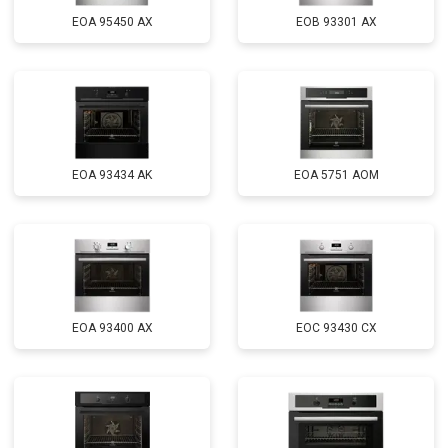
EOA 95450 AX
EOB 93301 AX
EOA 93434 AK
EOA 5751 AOM
EOA 93400 AX
EOC 93430 CX