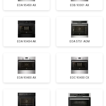
EOA 95450 AX
EOB 93301 AX
EOA 93434 AK
EOA 5751 AOM
EOA 93400 AX
EOC 93430 CX