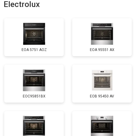
Electrolux
EOA 5751 AOZ
EOA 95551 AX
EOC95851BX
EOB 95450 AV