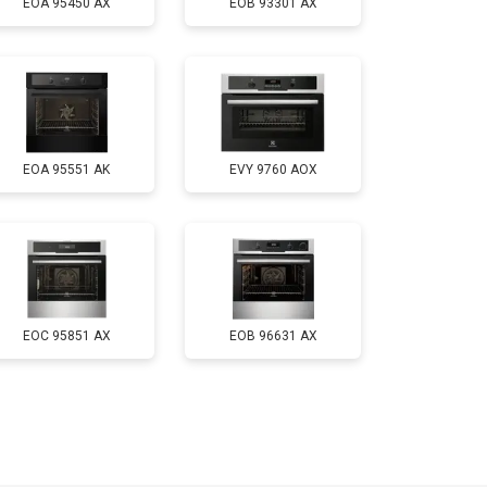
EOA 95450 AX
EOB 93301 AX
EOA 95551 AK
EVY 9760 AOX
EOC 95851 AX
EOB 96631 AX