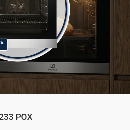
та
4233 POX