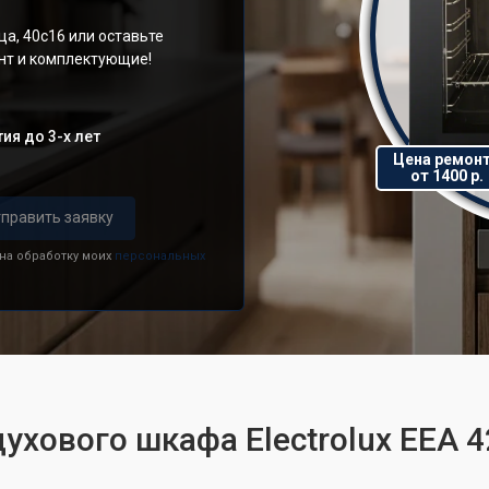
а, 40с16 или оставьте
онт и комплектующие!
ия до 3-х лет
Цена ремон
от 1400 р.
править заявку
 на обработку моих
персональных
ухового шкафа Electrolux EEA 