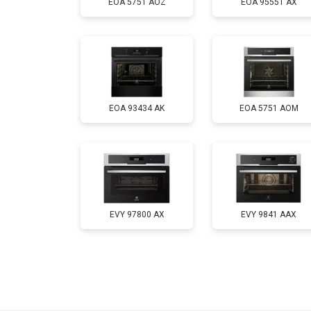
EOA 5751 AOZ
EOA 95551 AX
EOA 93434 AK
EOA 5751 AOM
EVY 97800 AX
EVY 9841 AAX