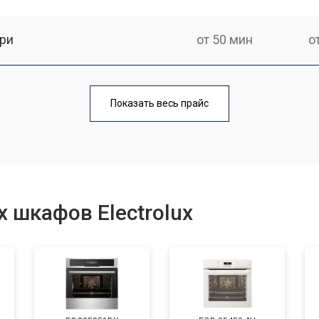
ри
от 50 мин
о
от 90 мин
о
Показать весь прайс
от 60 мин
о
от 80 мин
о
 шкафов Electrolux
от 50 мин
о
от 120 мин
о