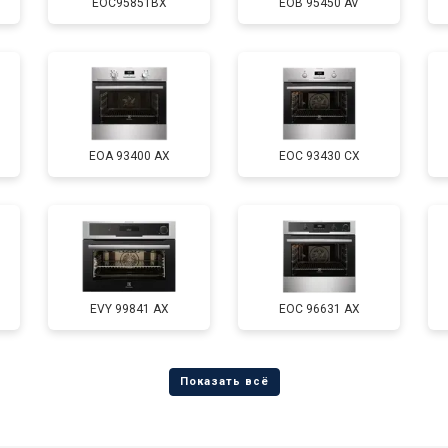
EOC95851BX
EOB 95450 AV
EOA 93400 AX
EOC 93430 CX
EVY 99841 AX
EOC 96631 AX