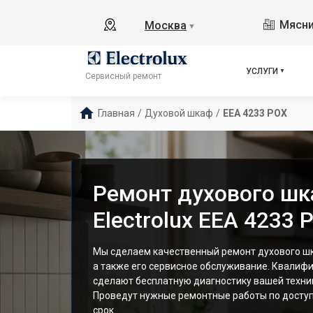
Мясни
Москва
▼
УСЛУГИ
Сервисный ремонт
Главная
/
Духовой шкаф
/
EEA 4233 POX
Ремонт духового ш
Electrolux EEA 4233
Мы сделаем качественный ремонт духового шка
а также его сервисное обслуживание. Квалиф
сделают бесплатную диагностику вашей техник
Проведут нужные ремонтные работы по доступ
срок.